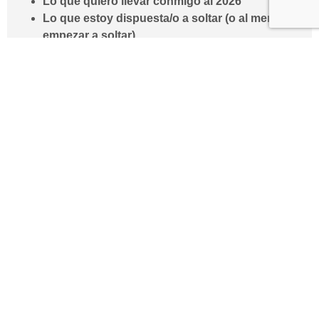
Lo que quiero llevar conmigo al 2026
Lo que estoy dispuesta/o a soltar (o al menos, a
empezar a soltar)
No tienen que ser listas perfectas. Pueden ser palabras
sueltas, frases cortas, ideas que todavía no sabes cómo
se verán en la práctica. Lo importante es que, por un
momento, el ruido de “lo que deberías estar haciendo” se
haga a un lado, y aparezca lo que realmente necesitas.